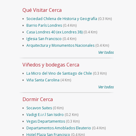
Qué Visitar Cerca
Sociedad Chilena de Historia y Geografía
(0.3 Km)
Barrio París Londres
(0.4 Km)
Casa Londres 40 (ex Londres 38)
(0.4 Km)
Iglesia San Francisco
(0.4 Km)
Arquitectura y Monumentos Nacionales
(0.4 Km)
Ver todos
Viñedos y bodegas Cerca
La Micro del Vino de Santiago de Chile
(0.3 Km)
Viña Santa Carolina
(4 Km)
Ver todos
Dormir Cerca
Socavon Suites
(0 Km)
Vadigi E.i.r.l San Isidro
(0.2 Km)
Vegas Departamentos
(0.3 Km)
Departamentos Amoblados Eleuterio
(0.4 Km)
Hotel Plaza San Francisco
(0.4 Km)