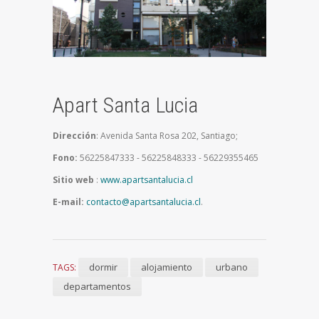
Apart Santa Lucia
Dirección
: Avenida Santa Rosa 202, Santiago;
Fono:
56225847333 - 56225848333 - 56229355465
Sitio web
:
www.apartsantalucia.cl
E-mail:
contacto@apartsantalucia.cl
.
dormir
alojamiento
urbano
TAGS:
departamentos