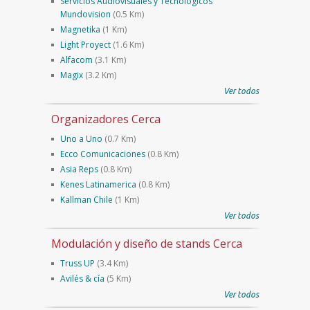
Servicios Audiovisuales y Tecnológicos
Mundovision
(0.5 Km)
Magnetika
(1 Km)
Light Proyect
(1.6 Km)
Alfacom
(3.1 Km)
Magix
(3.2 Km)
Ver todos
Organizadores Cerca
Uno a Uno
(0.7 Km)
Ecco Comunicaciones
(0.8 Km)
Asia Reps
(0.8 Km)
Kenes Latinamerica
(0.8 Km)
Kallman Chile
(1 Km)
Ver todos
Modulación y diseño de stands Cerca
Truss UP
(3.4 Km)
Avilés & cía
(5 Km)
Ver todos