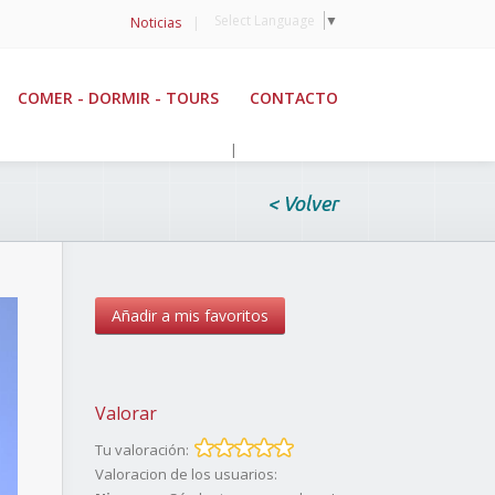
Select Language
▼
Noticias
|
COMER - DORMIR - TOURS
CONTACTO
|
< Volver
Añadir a mis favoritos
Valorar
Tu valoración:
Valoracion de los usuarios: