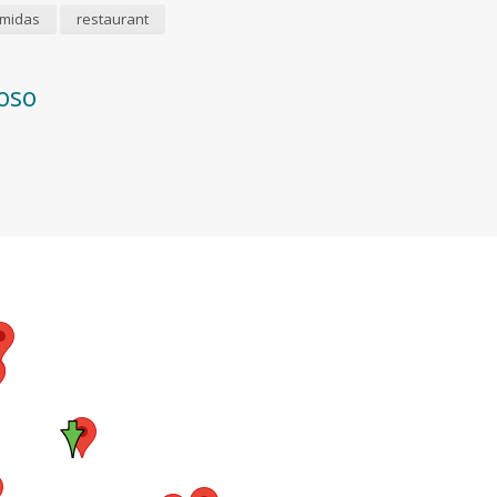
midas
restaurant
oso