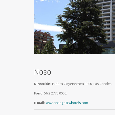
Noso
Dirección:
Isidora Goyenechea 3000, Las Condes.
Fono
: 56 2 2770 0000.
E-mail:
ww.santiago@whotels.com