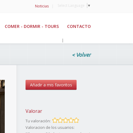
Select Language
▼
Noticias
|
COMER - DORMIR - TOURS
CONTACTO
|
< Volver
Añadir a mis favoritos
Valorar
Tu valoración:
Valoracion de los usuarios: