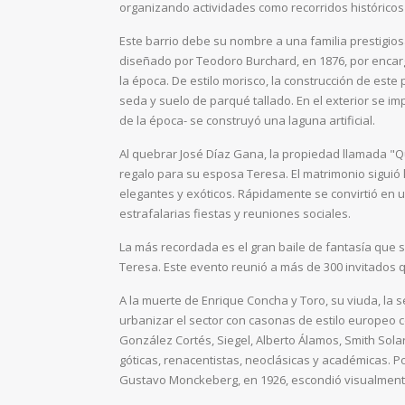
organizando actividades como recorridos históricos
Este barrio debe su nombre a una familia prestigiosa
diseñado por Teodoro Burchard, en 1876, por encar
la época. De estilo morisco, la construcción de est
seda y suelo de parqué tallado. En el exterior se i
de la época- se construyó una laguna artificial.
Al quebrar José Díaz Gana, la propiedad llamada "
regalo para su esposa Teresa. El matrimonio siguió
elegantes y exóticos. Rápidamente se convirtió en u
estrafalarias fiestas y reuniones sociales.
La más recordada es el gran baile de fantasía que 
Teresa. Este evento reunió a más de 300 invitados q
A la muerte de Enrique Concha y Toro, su viuda, la s
urbanizar el sector con casonas de estilo europeo 
González Cortés, Siegel, Alberto Álamos, Smith Sola
góticas, renacentistas, neoclásicas y académicas. P
Gustavo Monckeberg, en 1926, escondió visualmente