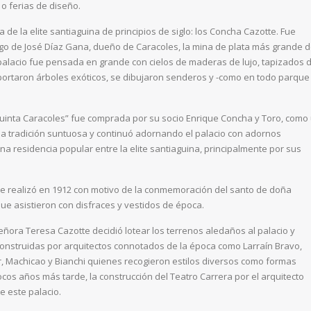
 o ferias de diseño.
 de la elite santiaguina de principios de siglo: los Concha Cazotte. Fue
go de José Díaz Gana, dueño de Caracoles, la mina de plata más grande 
e palacio fue pensada en grande con cielos de maderas de lujo, tapizados 
mportaron árboles exóticos, se dibujaron senderos y -como en todo parque
Quinta Caracoles” fue comprada por su socio Enrique Concha y Toro, como
 la tradición suntuosa y continuó adornando el palacio con adornos
na residencia popular entre la elite santiaguina, principalmente por sus
se realizó en 1912 con motivo de la conmemoración del santo de doña
ue asistieron con disfraces y vestidos de época.
eñora Teresa Cazotte decidió lotear los terrenos aledaños al palacio y
construidas por arquitectos connotados de la época como Larraín Bravo,
r, Machicao y Bianchi quienes recogieron estilos diversos como formas
ocos años más tarde, la construcción del Teatro Carrera por el arquitecto
 este palacio.