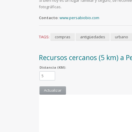
Si bien hoy es un lugar familiar y seguro, se reco
fotográficas.
Contacto
:
www.persabiobio.com
TAGS:
compras
antigüedades
urbano
Recursos cercanos (5 km) a P
Distancia (KM):