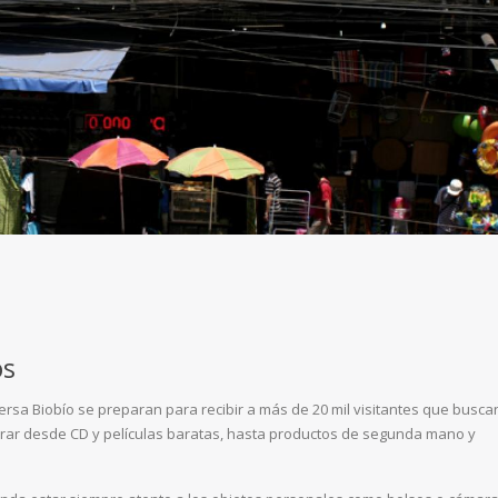
os
rsa Biobío se preparan para recibir a más de 20 mil visitantes que busca
prar desde CD y películas baratas, hasta productos de segunda mano y