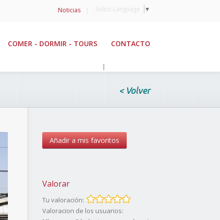
Select Language
▼
Noticias
|
COMER - DORMIR - TOURS
CONTACTO
|
< Volver
Añadir a mis favoritos
Valorar
Tu valoración:
Valoracion de los usuarios: