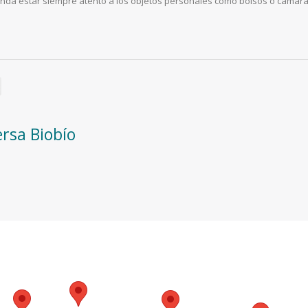
mienda estar siempre atento a los objetos personales como bolsos o cámar
ersa Biobío